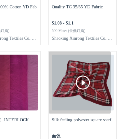
 100% Cotton YD Fab
Quality TC 35/65 YD Fabric
$1.08 - $1.1
最低订购)
500 Meter (最低订购)
rong Textiles Co.,Lt
Shaoxing Xinrong Textiles Co.,Lt
d
T）INTERLOCK
Silk feeling polyester square scarf
面议