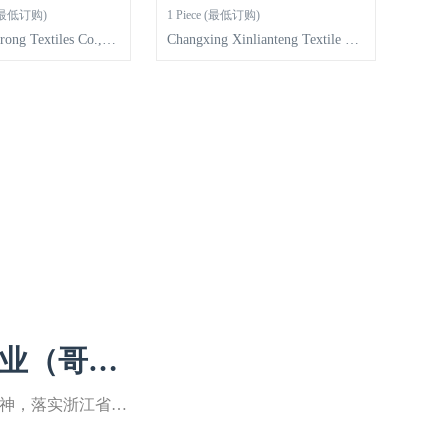
m (最低订购)
1 Piece (最低订购)
rong Textiles Co.,Lt
Changxing Xinlianteng Textile Tec
hnology Co., Ltd.
行业（哥伦
，硬核启
精神，落实浙江省委
参展的影响，引导企