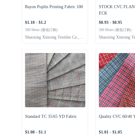
Rayon Poplin Printing Fabric 100
STOCK CVC FLAN
ECK
$1.18 - $1.2
$0.93 - $0.95
500 Meter (最低订购)
500 Meter (最低订购)
Shaoxing Xinrong Textiles Co.,Lt
Shaoxing Xinrong Te
d
d
Standard TC 35/65 YD Fabric
Quality CVC 60/40 
$1.08 - $1.1
$1.01 - $1.05