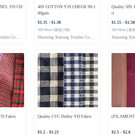
NEL YD CH
40S COTTON Y/D CHECK 90-1
Quality 50S
00gsm
ri
$1.35 - $1.38
$1.55 - $1.58
500 Meter (最低订购)
500 Meter (
xtiles Co.,Lt
Shaoxing Xinrong Textiles Co.,Lt
Shaoxing Xin
d
d
YD Fabric
Quality CVC Dobby YD Fabric
(FILAMEN
$1.2 - $1.21
$2.5 - $2.6